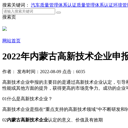
搜索关键词：
汽车质量管理体系认证
质量管理体系认证
环境管
搜索页
网站首页
2022年内蒙古高新技术企业申
作者：
发布时间：2022-08-09
点击：6035
高新技术企业申报的主要目的是通过高新技术企业认定，引导
性能或其他方面的提升，获得更高的市场竞争力。成功的企业
01什么是高新技术企业？
高新技术企业是指在“重点支持的高新技术领域”中不断研发和
02
内蒙古高新技术企业
认定的意义、价值及有效期