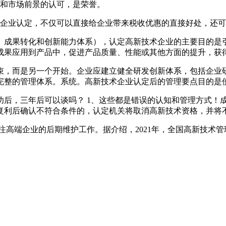
力和市场前景的认可，是荣誉。
术企业认定，不仅可以直接给企业带来税收优惠的直接好处，还
、成果转化和创新能力体系），认定高新技术企业的主要目的是
成果应用到产品中，促进产品质量、性能或其他方面的提升，获
束，而是另一个开始。企业应建立健全研发创新体系，包括企业
完整的管理体系。系统。高新技术企业认定后的管理要点目的是
功后，三年后可以谈吗？ 1、这些都是错误的认知和管理方式！
复利后确认不符合条件的，认定机关将取消高新技术资格，并将
关注高端企业的后期维护工作。据介绍，2021年，全国高新技术