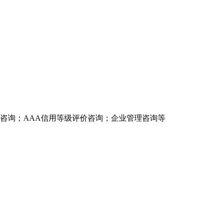
证咨询；AAA信用等级评价咨询；企业管理咨询等