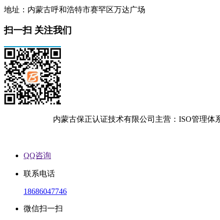
地址：内蒙古呼和浩特市赛罕区万达广场
扫一扫 关注我们
内蒙古保正认证技术有限公司主营：ISO管理体
QQ咨询
联系电话
18686047746
微信扫一扫