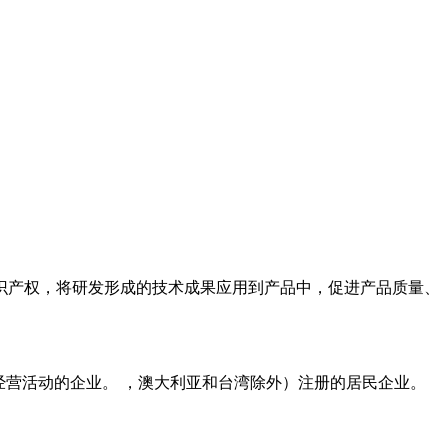
识产权，将研发形成的技术成果应用到产品中，促进产品质量、
经营活动的企业。 ，澳大利亚和台湾除外）注册的居民企业。