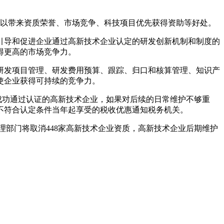
可以带来资质荣誉、市场竞争、科技项目优先获得资助等好处。
引导和促进企业通过高新技术企业认定的研发创新机制和制度的
得更高的市场竞争力。
研发项目管理、研发费用预算、跟踪、归口和核算管理、知识产
使企业获得可持续的竞争力。
成功通过认证的高新技术企业，如果对后续的日常维护不够重
不符合认定条件当年起享受的税收优惠通知税务机关。
管理部门将取消448家高新技术企业资质，高新技术企业后期维护