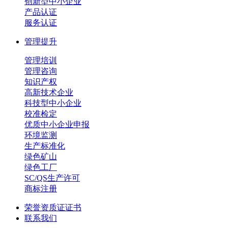
创新型中小企业
产品认证
服务认证
管理提升
管理培训
管理咨询
知识产权
高新技术企业
科技型中小企业
校准检定
优质中小企业申报
环境监测
生产标准化
绿色矿山
绿色工厂
SC/QS生产许可
商标注册
荣誉资质证证书
联系我们