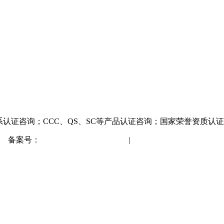
系认证咨询；CCC、QS、SC等产品认证咨询；国家荣誉资质认
备案号：
蒙ICP备2021001148号
|
网站地图
XML地图