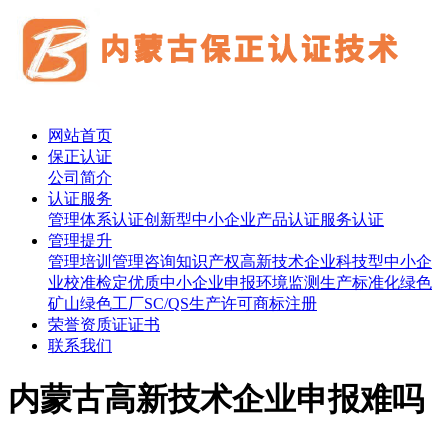
网站首页
保正认证
公司简介
认证服务
管理体系认证
创新型中小企业
产品认证
服务认证
管理提升
管理培训
管理咨询
知识产权
高新技术企业
科技型中小企
业
校准检定
优质中小企业申报
环境监测
生产标准化
绿色
矿山
绿色工厂
SC/QS生产许可
商标注册
荣誉资质证证书
联系我们
内蒙古高新技术企业申报难吗