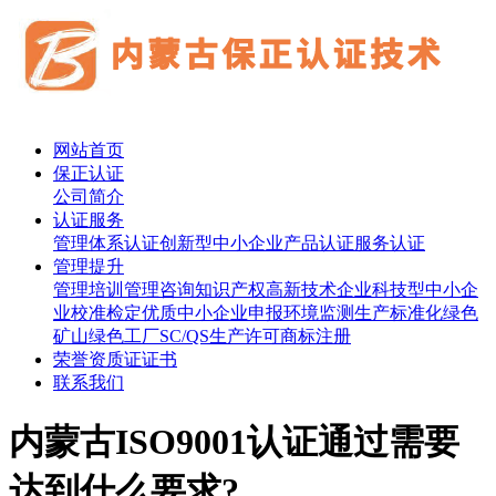
网站首页
保正认证
公司简介
认证服务
管理体系认证
创新型中小企业
产品认证
服务认证
管理提升
管理培训
管理咨询
知识产权
高新技术企业
科技型中小企
业
校准检定
优质中小企业申报
环境监测
生产标准化
绿色
矿山
绿色工厂
SC/QS生产许可
商标注册
荣誉资质证证书
联系我们
内蒙古ISO9001认证通过需要
达到什么要求?