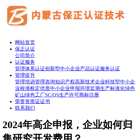
网站首页
保正认证
公司简介
认证服务
管理体系认证
创新型中小企业
产品认证
服务认证
管理提升
管理培训
管理咨询
知识产权
高新技术企业
科技型中小企
业
校准检定
优质中小企业申报
环境监测
生产标准化
绿色
矿山
绿色工厂
SC/QS生产许可
商标注册
荣誉资质证证书
联系我们
2024年高企申报，企业如何归
集研究开发费用？