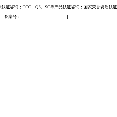
系认证咨询；CCC、QS、SC等产品认证咨询；国家荣誉资质认
备案号：
蒙ICP备2021001148号
|
网站地图
XML地图