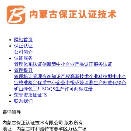
网站首页
保正认证
公司简介
认证服务
管理体系认证
创新型中小企业
产品认证
服务认证
管理提升
管理培训
管理咨询
知识产权
高新技术企业
科技型中小企
业
校准检定
优质中小企业申报
环境监测
生产标准化
绿色
矿山
绿色工厂
SC/QS生产许可
商标注册
荣誉资质证证书
联系我们
咨询辅导
内蒙古保正认证技术有限公司 版权所有
地址：内蒙古呼和浩特市赛罕区万达广场