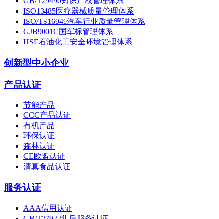
GB/T29490知识产权管理体系
ISO13485医疗器械质量管理体系
ISO/TS16949汽车行业质量管理体系
GJB9001C国军标管理体系
HSE石油化工安全环境管理体系
创新型中小企业
产品认证
节能产品
CCC产品认证
有机产品
环保认证
森林认证
CE欧盟认证
清真食品认证
服务认证
AAA信用认证
GB/T27922售后服务认证